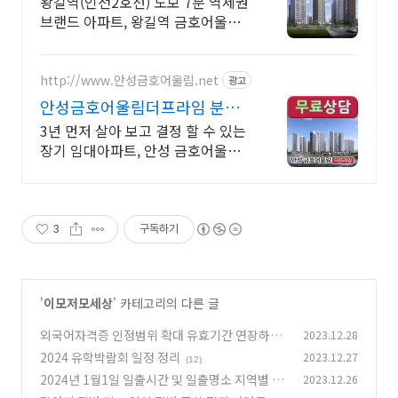
왕길역(인천2호선) 도보 7분 역세권
브랜드 아파트, 왕길역 금호어울림
에듀그린!
http://www.안성금호어울림.net
광고
안성금호어울림더프라임 분양
대표 무료상담예약 홈페이지!
3년 먼저 살아 보고 결정 할 수 있는
장기 임대아파트, 안성 금호어울림
더프라임
3
구독하기
'
이모저모세상
' 카테고리의 다른 글
외국어자격증 인정범위 확대 유효기간 연장하는
2023.12.28
방법 정리
2024 유학박람회 일정 정리
2023.12.27
(8)
(12)
2024년 1월1일 일출시간 및 일출명소 지역별 정
2023.12.26