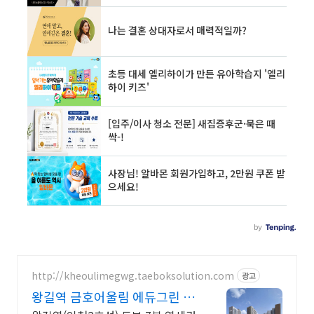
http://kheoulimegwg.taeboksolution.com
광고
왕길역 금호어울림 에듀그린 서
울까지 단 7정거장 거리!