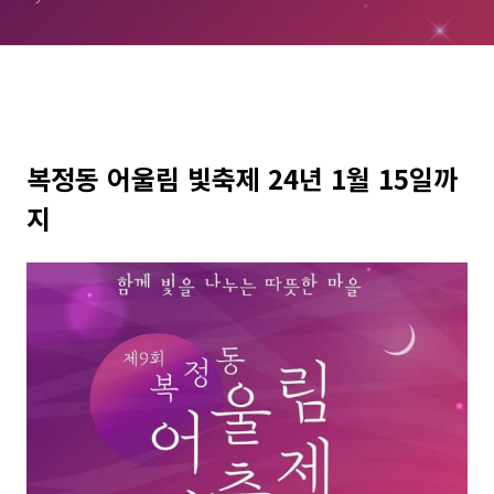
복정동 어울림 빛축제 24년 1월 15일까
지