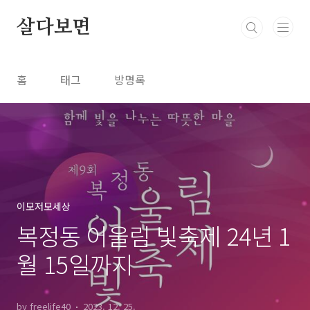
본문 바로가기
살다보면
홈
태그
방명록
이모저모세상
복정동 어울림 빛축제 24년 1
월 15일까지
by freelife40
2023. 12. 25.