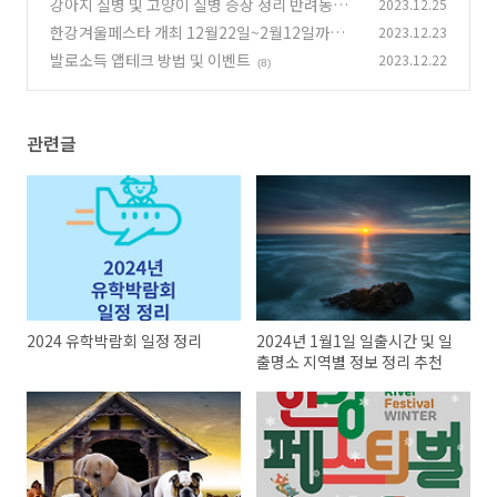
보 정리 추천
강아지 질병 및 고양이 질병 증상 정리 반려동물
2023.12.25
(6)
질병초기증상들 모음
한강겨울페스타 개최 12월22일~2월12일까지
2023.12.23
(2)
발로소득 앱테크 방법 및 이벤트
2023.12.22
(6)
(8)
관련글
2024 유학박람회 일정 정리
2024년 1월1일 일출시간 및 일
출명소 지역별 정보 정리 추천