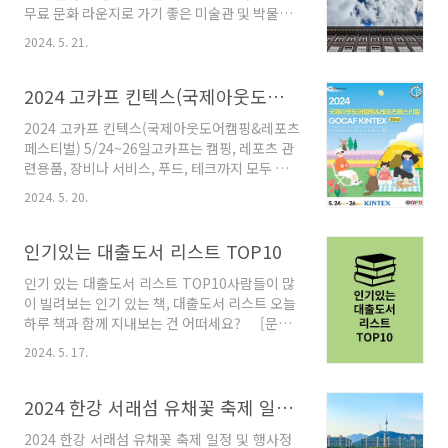
무료 문화 라운지로 가기 좋은 미술관 및 박물관
6시까지- 신청방법 : 서울복지포털에서 신청 바
의 라운지를 소개해드리겠습니다. 무료 문화
로가기 - 지원내용 : 개인회생 중 청년의 자립을
2024. 5. 21.
라운지 정보1. 서울시립미술아카이브 모음동 1
위한 교육 및 상담, 지원급 지급- 교육 및 맞춤형
층 라운지 - 위치 : 서울시 종로구 평창문화로
상담 : 재무역량 강화 맞춤형 프로그램 제공- 자립
101- 예술 관련 서적이 구비되어 별도의 절차 없
2024 고카프 킨텍스(국제아웃도어캠핑&레포츠페스티벌) 5/24~26일
토대지원금 :..
이 도서관처럼 이용가능.- 편의 시설도 잘 되어 있
2024 고카프 킨텍스(국제아웃도어캠핑&레포츠
다. - 서울시립미술아카이브 홈페이지 바로가
페스티벌) 5/24~26일고카프는 캠핑, 레포츠 관
기 2. 아르코 미술관 2층 라운지 - 위치 : 서울
련용품, 장비나 서비스, 푸드, 테크까지 모두 관람
시 종로구 동승길 3 한국문화예술위원회- 탁 트
할 수 있는 박람회라고 하니 관심 있는 분들은 참
인 통장으로 마로니에공원을 한눈에 볼 수 있는
2024. 5. 20.
석해 보세요!! 2024 고카프 킨텍스- 기간 :
장점.- 전시실을 통하지 않고 별도 접근이 가능해
2024년 5월 24일 금요일 ~ 5월 26일 일요일- 장
편리함.- 무료 관람도 할 수 있다. - 아르코 아카이
소 : 일산 킨텍스- 시간 : 10시~18시- 5월 23일까
인기있는 대출도서 리스트 TOP10
브도 별도 예약절차 없이 ..
지 입장 예약하면 현장 발권 시 입장료 할인 (입장
인기 있는 대출도서 리스트 TOP10사람들이 많
료 1만 3천 원 → 할인된 금액 8천 원)- 입장 인원
이 빌려보는 인기 있는 책, 대출도서 리스트 오늘
몸도 각각 등록 진행 (1인 1 매표)- 고카프 전시사
하루 책과 함께 지내보는 건 어떠세요? [문학
무국 : 02-6121-6388- 입장할인 예약하기 바로
편]1위 김호연 - 불편한 편의점12위 정지아 - 아
가기 1. 유명브랜드의 2024 신제품을 고카프
2024. 5. 17.
버지의 해방일지3위 김호연 - 불편한 편의점24
에서 만나볼 수 있다. : 신제품 할인전, 24 F/W,
위 이미예 - 달러구트 꿈 백화점5위 황보름 - 어
핫 아이템 2...
서오세요, 휴남동 서점입니다.6위 김훈 - 하얼빈
2024 한강 서래섬 유채꽃 축제 일정 및 행사정리
7위 최은영 - 밝은 밤8위 손원평 - 아몬드9위 김
2024 한강 서래섬 유채꽃 축제 일정 및 행사정
영하 - 작별인사10위 이민진 - 파친코1 [비문