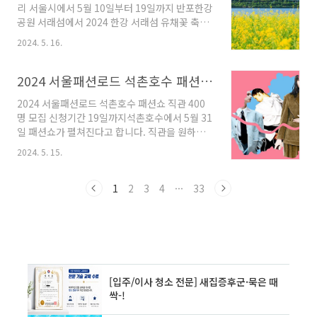
리 서울시에서 5월 10일부터 19일까지 반포한강
학 편]1위 미움받을 용기2위 룰루 밀러 - 물고기
공원 서래섬에서 2024 한강 서래섬 유채꽃 축제
는 존재하지 않는다3위 김승호 - 돈의 속성4위 김
를 개최한다. 2024 한강 서래섬 유채꽃 축제-
미경 - 김미경의 마흔수업5위 김혜남 - 만일 내가
2024. 5. 16.
장소 : 반포한강공원 서래섬- 기간: 2024년 5월
인생을 다시 산다면6위 세이노 - 세이노의 가르
10일 ~ 5월 19일 11시~19시- 공연, 체험 : 5월
침7위 송희구 - 김부장 이야기18위 게리 켈러 -
18일 ~ 19일 11시~18시- 포토존, 쉼터 : 행사기
2024 서울패션로드 석촌호수 패션쇼 직관 400명 모집 신청기간 19일까지
원씽9..
간 중 상시운영- 행사내용 : 공연, 체험, 포토존,
2024 서울패션로드 석촌호수 패션쇼 직관 400
쉼터- 유채 찬란 포토존 9개소 운영- 유채 찬란 체
명 모집 신청기간 19일까지석촌호수에서 5월 31
험 5종 (18일~19일)- 유채 찬란 공연 3종 (19일
일 패션쇼가 펼쳐진다고 합니다. 직관을 원하시
~19일)- 쉼터 2개소 운영- 문의 : 다산콜센터
는 분은 19일까지 신청하세요. 2024 서울패
120- 행사 안내 페이지 바로가기 1. 축제지
2024. 5. 15.
션로드- 일정 : 2024년 5월 31일 18시- 장소 : 석
도- A구역(상류, 반포대교(잠수교) 방향 ㅣ E구
촌호수 서호 수변무대 및 산책로- 패션쇼 참가신
역(하류, 동작..
청 기간 : ~19일까지- 온라인 신청 : 공공서비스예
1
2
3
4
···
33
약 누리집 바로가기 - 추첨을 통해서 400명을 선
정, 휴대전화로 초청장을 발송해 드림.- 문의 : 다
산콜센터 120 - 서울패션로드는 K-패션만의
고유함을 알리고, K-패션의 가치를 높이고 서울
을 글로벌 패션 도시로서 도약하고자 기획.- 패션
쇼에는 글로벌 패션 시장에서 주목받고 있는 4명
의 디자이너 뮌, 분더캄머, 비뮈에트와 100명의
모델..