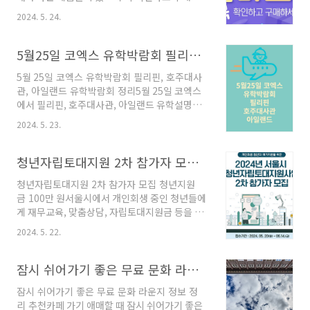
투어 ㅣ 레저/스포츠 ㅣ 캠핑/골프 ㅣ 장소/명소
는 것을 추천드립니다. 어떤 제품들이 주의해야
ㅣ 특산품/음식- 사전등록 바로가기 트래블
2024. 5. 24.
하는지 확인하세요. 해외직구 식품구매- 식
쇼 행사구성1. 국내여행관 2. 해외여행관
품의약품안전처가 체중감량이나 진통효과 등을
3. 트래블마켓 4. 트래블쇼 공식 부대행..
표방한 해외직품식품 100개를 검사한 결과, 21
5월25일 코엑스 유학박람회 필리핀, 호주대사관, 아일랜드 유학박람회 정리
개 제품에서 의약품 성분 등 국내 반입 차단 대상
5월 25일 코엑스 유학박람회 필리핀, 호주대사
원료·성분이 확인되어 국내 반입 차단 조치가 되
관, 아일랜드 유학박람회 정리5월 25일 코엑스
었다. 1. 주의할 제품들 사례 ① 체중감량 효과
에서 필리핀, 호주대사관, 아일랜드 유학설명회
를 광고한 코코아 함유 식품에서 의약품 성분인
가 있으니 원하는 분들은 참석하세요~ 코엑스
'센노사이드' 검출- 센노사이드는 변비치료에 사
2024. 5. 23.
유학 박람회1. 필리핀 유학 박람회- 일시 : 24년 5
용되는 성분으로 체지방 분해나 감소 등의 효능
월 25일 토요일 10시~18시- 장소 : 서울 코엑스
은 없으며 다량 섭취 시 설사나 구토 등의 증상을
3층 콘퍼런스룸 327호- 사전참가 신청 바로가
청년자립토대지원 2차 참가자 모집 청년지원금 100만원
유발할 수 있다. ② 진통 효과를 광고한 보스웰..
기 1) 국내 학비 최저가 보장 + 필리핀 현지사무
청년자립토대지원 2차 참가자 모집 청년지원
실 케어2) 필리핀 어학원 관계자 국내 최다 참가
금 100만 원서울시에서 개인회생 중인 청년들에
3) 영어캠프 : 체계적인 프로그램과 다양한 액티
게 재무교육, 맞춤상담, 자립토대지원금 등을 지
비티, 안전한 시설, 확실한 케어까지 보장4) 초특
원한다고 합니다. 모르셨던 분들은 2차 참가자 모
가 연계프로그램 : 선착순 5명 수업료+기숙사+등
2024. 5. 22.
집을 6월 14일까지 진행하니 신청하세요. 청
록비+식비 전부 포함5) 필리핀 관리형 조기유학 :
년자립토대지원사업 2차 참가자 모집 - 지원대상
혼자 가는 자녀들을 위해 아이의 학습과 생활을
: 만 19세~39세 서울시 거주, 근로 중인 개인회생
잠시 쉬어가기 좋은 무료 문화 라운지 정보 정리 추천
관리해 주는 관리형..
변제완료 예정 또는 면책결정자 70명- 소득요건 :
잠시 쉬어가기 좋은 무료 문화 라운지 정보 정
중위소득 140% 이하인 자- 단 변제금 3회 이상
리 추천카페 가기 애매할 때 잠시 쉬어가기 좋은
미납자는 참여제한- 신청기간 : ~ 6월 14일 오후