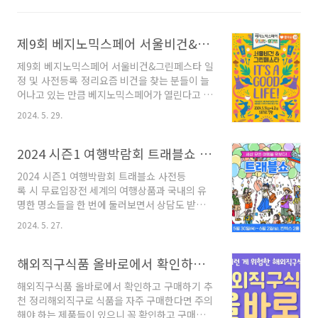
제9회 베지노믹스페어 서울비건&그린페스타 일정 및 사전등록 정리
제9회 베지노믹스페어 서울비건&그린페스타 일
정 및 사전등록 정리요즘 비건을 찾는 분들이 늘
어나고 있는 만큼 베지노믹스페어가 열린다고 하
니 관심 있는 분들은 사전등록 후 방문하세요.
2024. 5. 29.
제9회 베지노믹스 페어 서울 비건&그린페스타-
기간 : 24년 5월 31일 금요일 ~ 6월 2일 일요일-
시간 : 5/31, 6/1 10시 ~ 18시 ㅣ 6/2 10시~17
2024 시즌1 여행박람회 트래블쇼 사전등록 시 무료입장
시- 장소 : SETEC 전관 제1, 2, 3 홀- 2차 사전등
2024 시즌1 여행박람회 트래블쇼 사전등
록 : ~5월 30일 목요일까지 6천 원 ㅣ 현장등록 8
록 시 무료입장전 세계의 여행상품과 국내의 유
천 원- 사전등록 홈페이지 바로가기 1. 목적1)
명한 명소들을 한 번에 둘러보면서 상담도 받을
비건 식품 및 친환경 제품을 한자리에서 만날 수
수 있다고 하니 관심 있는 분들은 사전등록 후 방
있는 국내 최대 비건 전문 전시: 식품&음료, 패션
2024. 5. 27.
문해 보세요. 2024 트래블쇼- 기간 : 24년 5월
&뷰티, 생활용품 등 원스톱 소싱 플랫폼2) 종합
30일 목요일 ~ 6월 2일 일요일- 장소 : 킨텍스 제
비즈니스 플랫폼 : 생산..
1전시장 1홀- 시간 : 10시~18시- 입장료 : 1만 원
해외직구식품 올바로에서 확인하고 구매하기 추천 정리
ㅣ 사전등록 시 무료입장 ㅣ 부모님 동반 시 미성
해외직구식품 올바로에서 확인하고 구매하기 추
년자 무료- 트래블쇼 전시품목: 여행사 ㅣ 플랫폼
천 정리해외직구로 식품을 자주 구매한다면 주의
비즈니스 ㅣ 항공/교통 ㅣ 숙박/리조트 ㅣ 체험/
해야 하는 제품들이 있으니 꼭 확인하고 구매하