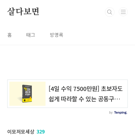
본문 바로가기
살다보면
홈
태그
방명록
이모저모세상
329