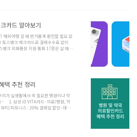
체크카드 알아보기
 해외여행 갈 때 번거롭게 환전할 필요 없
고 토스뱅크 체크카드로 결제수수료 없이
스뱅크 외화통장 지원 통화 17종은 살 때
100% 우대받아 환전이 가능- 지원 통화 17
: 유로(EUR), 영국파운드(GBP), 스위스프
), 홍콩달러(HKD), 중국위안화(CNY), 말
IDR), 태국바트(THB), 베트..
 혜택 추천 정리
우리가 실생활에서 꼭 필요한 병원이나 약
1. 삼성 iD VITA카드- 의료(병원, 약
- 뷰티/피트니스 : 20% 결제일 할인- 대형
십 정기결제 시 10% 결제일 할인- 해외이용
일 할인- 삼성 iD VITA 카드 신청 바로가
할인한도50만원 이상100만원 이상의료
0%5천원1만원헬스/뷰티20%5천원1만