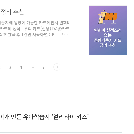
.9% - ..
 정리 추천
라운지에 입장이 가능한 카드이면서 연회비
카드의 정석 - 우리 카드(신용) DA@카드
최초 발급 후 1건만 사용하면 OK. - 그 이
- 연회비 1만 원, 할인 전월실적 없음 2. 네
운로드하기 우리 카드 앱스토어 다운로드하
회 무료이용 - 전월실적 30만 원 이상 시
수수료 면제 - 연회비 5천 원, 전월실적 조
2
3
4
···
7