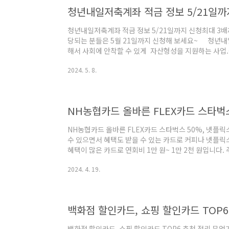
원 ..
청년내일저축계좌 적금 정보 5/21일까
청년내일저축계좌 적금 정보 5/21일까지 신청최대 3
당되는 분들은 5월 21일까지 신청해 보세요~ 청년내
해서 사회에 안착할 수 있게 자산형성을 지원하는 사업.- 
10만 원(수급자 및 차상위는 30만 원) 매칭 지원.- 3년
2024. 5. 8.
원~1440만 원을 수령할 수 있다. 1. 가입기준- 대상 
(수급자, 차상위자는 15~39세)- 소득기준 : 근로, 사업
과~230만 원 이하)- 수급자 및 차상위자 소득 기준은 월 1
NH농협카드 올바른 FLEX카드 스타벅스 50%, 넷플릭
수 있으면서 혜택도 받을 수 있는 카드로 커피나 넷플릭
혜택이 많은 카드로 연회비 1만 원~ 1만 2천 원입니다.
기 1. 커피 청구 할인 - 스타벅스(사이렌오더 포함) 50% 청
2024. 4. 19.
선불카드 구매. 충전 제외 - 일 한도 5천 원, 월 한도 1만
프리미엄, 넷플릭스, 멜론 정기결제 20% 청구할인 : 이용
이지/앱 > 결제수단/정보/방법 > 신용카드 > 해당카드 등록
백화점 할인카드, 쇼핑 할인카드 TOP6
백화점 할인카드, 쇼핑 할인카드 TOP6 추천 정리 무언