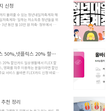
지 신청
배까지 불려줄 수 있는 청년내일저축계좌 해
일저축계좌- 일하는 저소득층 청년들을 위
3년 동안 월 10만 원 저축- 정부에서 월
 후 본인 저축액 360만 원을 포함해서 720만
: 공고일 기준 근로 중인 청년 19세~34세
소득이 중위소득 100% 이하 (월 50만 원 초
0만 원 이상 (중위..
NH농협카드 올바른 FLEX카드 스타벅스 50%,넷플릭스 20% 할인카드
스 20% 할인카드 일상생활에서 FLEX 할
스, 영화를 자주 이용하는 분들이라면 할인
 주요 서비스 올바른 FLEX카드 신청 바로가
구할인 : 일 1회, 월 2회 제공 : 상품권 및
 원 2. 스트리밍 / 배달앱 청구 할인 - 유튜브
건당 7천 원 이상 결제 시 제공 : 공식 홈페
. 이용 시 제공. 이..
 추천 정리
가를 구매하기 위해서 늘 쓰고 있는 카드, 할