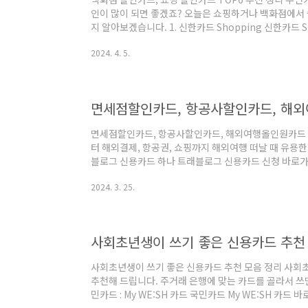
인이 많이 되면 좋겠죠? 오늘은 쇼핑하거나 백화점에서 
지 알아보겠습니다. 1. 신한카드 Shopping 신한카드 S
원 - 전월실적 50만 원 이상 ㅣ VISA - 쇼핑할인 : 온라
2024. 4. 5.
인 - 해외캐시백 이용금액 5% - 제휴할인 : 마켓컬리, 
신세계이마트 삼성카드 7 신세계이마트 삼성카드 7 신청 
겸용 2만 원 - 전월실적 30만 원 이상 ㅣmastercard 
면세점할인카드, 항공사할인카드, 해
면세점할인카드, 항공사할인카드, 해외여행올인원카드 
터 해외결제, 항공권, 쇼핑까지 해외여행 떠날 때 유용한
블로그 신용카드 하나 트래블로그 신용카드 신청 바로가기 -
건 없이 면세점 3% 적립 제공 : 신라, 신세계, 롯데, 현
2024. 3. 25.
면세점+항공+여행 3% 적립혜택을 통합해서 월 5만 점까지
면세점, 해외, 여행, 항공 혜택을 합쳐서 월 최대 10만 
립, 간편 결제 1~1.3% 무제한 적립 - 해외결제 3% 
AT..
사회초년생이 쓰기 좋은 신용카드 추천
사회초년생이 쓰기 좋은 신용카드 추천 모음 정리 사회
추천해 드립니다. 주거래 은행에 맞는 카드를 골라서 쓰면
민카드 : My WE:SH 카드 국민카드 My WE:SH 카드 바