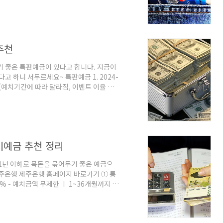
인 - 생일 월에는 할인 한도 2배 제공 - 전월
 제공 2. 신한카드 : 플리 신용카드 신한카드
마다 최대 0.9% 결제일 할인 - 전월 이용
 제공 - 단골 가맹점은 신한포..
추천
기 좋은 특판예금이 있다고 합니다. 지금이
다고 하니 서두르세요~ 특판예금 1. 2024-
% (예치기간에 따라 달라짐, 이벤트 이율 포
12개월 - 청년희망적금 만기 해지확인 고객은 이
 만기 금액은? : 세전 이자 52만 원 / 이자
민은행 홈페이지 바로가기 2. IBK 2024 특판
기예금 추천 정리
 1년 이하로 목돈을 묶어두기 좋은 예금으
 제주은행 제주은행 홈페이지 바로가기 ① 통
4.0% - 예치금액 무제한 ㅣ 1~36개월까지 월
동으로 우대금리 적용 ② 이자 계산 - 목
 : 세전 이자 240,000 ㅣ 이자과세
렉트 예금 - 전북은행 전북은행 홈페이지 바로가기