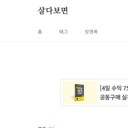
본문 바로가기
살다보면
홈
태그
방명록