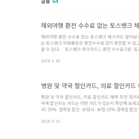
금융
64
해외여행 환전 수수료 없는 토스뱅크 
해외여행 환전 수수료 없는 토스뱅크 체크카드 알아보기
는 토스뱅크 외화통장은 환전수수료 없이 환전할 수 있
쓸 수 있다. 토스뱅크 체크카드1. 환전 수수료 0원- 토
팔 때 모두 환전 수수료 무료.- 살 때 팔 때 환율이 같아 
2024. 5. 30.
종① 미주 : 미국달러(USD), 캐나다달러(CAD)② 유럽 
랑(CHF)③ 아시아 : 일본엔화(JPY), 싱가포르달러(SGD
레이시아링깃(MYR), 필리핀페소(PHP), 인도네시아루피아(
병원 및 약국 할인카드, 의료 할인카드
병원 및 약국 할인카드, 의료 할인카드 혜택 추천 정리
국에 할인되는 카드는 어떤 카드가 있는지 확인해 보세요~ 
국) 20% 결제일 할인- 보험사 : 보험 10% 결제일 할인
마트 : 할인점 10% 결제일 할인- 이동통신, 렌털, 멤버
2024. 5. 10.
: 전원 이용금액에 관계없이, 할인한도 없이 해외 1% 결제
기 - 전월실적별 월 할인한도구분할인율전월실적별 월 
(병원, 약국)20%1만원2만원보험(생명, 손해보험)1