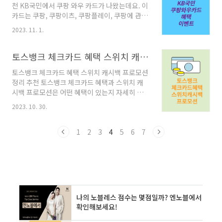
천 KB국민에서 쿠팡 와우 카드가 나왔는데요. 이
신청방법 - 월평균임금 300만 원 미만의 근로자
카드는 쿠팡, 쿠팡이츠, 쿠팡플레이, 쿠팡에 관련
를 대상으로 지원한다. - 사건 관할 지방노동위원
된 서비스를 이용하는데 있어서 실적없이도 쿠팡
회에 방문해서 신청서 접수 후 대리인 선임, 신청
2023. 11. 1.
캐시 적립혜택을 제공한다고 합니다. KB국민 쿠
서에 임금명세서 등의 증빙자료를 첨부해서 제출
팡와우카드 홈페이지 바로가기 KB국민 쿠팡 와
하면 된다. - 구제신청 이유서, 답변서, 심문회의
우 카드 혜택 1. 쿠팡 2% 쿠팡캐시 적립 - 쿠팡,
토스뱅크 체크카드 혜택 스위치 캐시백 프로모션 정리 추천
참석 등의 법률서비스 제 중앙노동위원회..
쿠팡이츠, 쿠팡플레이 이용금액 2% 쿠팡캐시 적
토스뱅크 체크카드 혜택 스위치 캐시백 프로모션
립 - 적립한도 : 월 2만원(전월 실적 조건 없음) 2.
정리 추천 토스뱅크 체크카드 혜택과 스위치 캐
쿠팡 외 모든 가맹점 0.2% 쿠팡캐시 적립 - 국내
시백 프로모션은 어떤 혜택이 있는지 자세히 보
외 가맹점 이용금액 0.2% 쿠팡캐시 적립 - 쿠팡,
시가 혜택받으세요. 토스뱅크 체크카드 스위치
쿠팡이츠, 쿠팡플레이 이용금액은 적립 제외 - 적
2023. 10. 30.
캐시백 프로모션 24년 1월 31일까지 스위치 캐
립한도 : 월 2천만원(전월 실적 조건 없음) ※ 쿠
시백 프로모션 1. 토스뱅크 체크카드는 혜택은 ①
팡 와우 카드 발급을 위해 쿠팡 와우 멤버십 가입
집중캐시백 ② 어디서나 캐시백 ③ 이벤트 캐시
1
2
3
4
5
6
7
이 필요함. ※..
백 세 가지 중에서 고를 수 있다. 2. 캐시백 혜택은
한달에 5번 변경이 가능함. 3. 어떤 캐시백을 선
택하든지 해외결제 2% 무제한 캐시백, ATM 현
금인출 수수료 면제, 여행지 수숙 쿠폰 할인 혜택
모두 받을 수 있다. 토스뱅크 홈페이지 바로가기
토스뱅크 구글플레이 다운받기 토스뱅크 앱스토
어 다운받기 토스뱅크 체크카드 혜택 - 발급대상 :
토스뱅크 계좌를 갖고 있는 12세 이상 고..