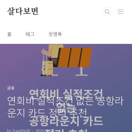
본문 바로가기
살다보면
홈
태그
방명록
금융
연회비 실적조건 없는 공항라
운지 카드 정리 추천
by freelife40
2024. 2. 27.