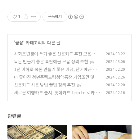
1
구독하기
'
금융
' 카테고리의 다른 글
사회초년생이 쓰기 좋은 신용카드 추천 모음 정리
2024.03.22
목돈 만들기 좋은 특판예금 모음 정리 추천
2024.03.06
(10)
(8)
1년 이하로 목돈 만들기 좋은 예금, 단기예금 추
2024.02.29
천 정리
더 좋아진 청년주택드림청약통장 가입조건 및 지
2024.02.26
(6)
원내용 알아보기
신용카드 사용 방법 꿀팁 정리 추천
2024.02.20
(2)
(6)
새로운 여행카드 출시, 롯데카드 Trip to 로카 빠
2024.02.16
니보틀 카드 에디션
(8)
관련글