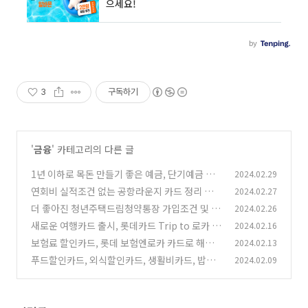
3
구독하기
'
금융
' 카테고리의 다른 글
1년 이하로 목돈 만들기 좋은 예금, 단기예금 추
2024.02.29
천 정리
연회비 실적조건 없는 공항라운지 카드 정리 추천
2024.02.27
(6)
더 좋아진 청년주택드림청약통장 가입조건 및 지
2024.02.26
(2)
원내용 알아보기
새로운 여행카드 출시, 롯데카드 Trip to 로카 빠
2024.02.16
(2)
니보틀 카드 에디션
보험료 할인카드, 롯데 보험엔로카 카드로 해결
2024.02.13
(8)
해보세요.
푸드할인카드, 외식할인카드, 생활비카드, 밥값
2024.02.09
(6)
할인카드 추천
(4)