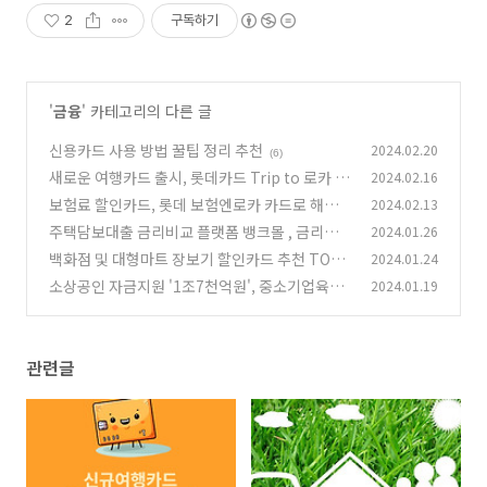
2
구독하기
'
금융
' 카테고리의 다른 글
신용카드 사용 방법 꿀팁 정리 추천
2024.02.20
(6)
새로운 여행카드 출시, 롯데카드 Trip to 로카 빠
2024.02.16
니보틀 카드 에디션
보험료 할인카드, 롯데 보험엔로카 카드로 해결
2024.02.13
(8)
해보세요.
주택담보대출 금리비교 플랫폼 뱅크몰 , 금리비
2024.01.26
(6)
교 사이트 네이버페이
백화점 및 대형마트 장보기 할인카드 추천 TOP5
2024.01.24
(6)
소상공인 자금지원 '1조7천억원', 중소기업육성
2024.01.19
(6)
자금 융자지원 정리
(4)
관련글