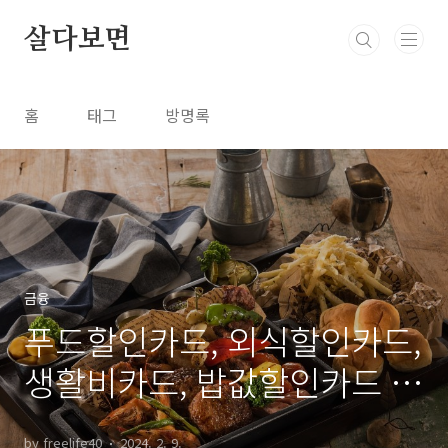
본문 바로가기
살다보면
홈
태그
방명록
금융
푸드할인카드, 외식할인카드,
생활비카드, 밥값할인카드 추
천
by freelife40
2024. 2. 9.