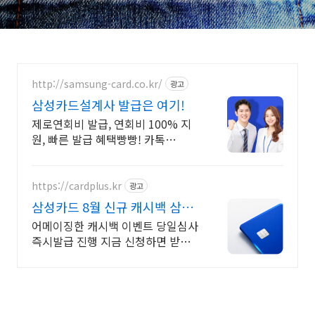
http://samsung-card.co.kr/
광고
삼성카드설계사 발급은 여기!
제로연회비 발급, 연회비 100% 지
원, 빠른 발급 혜택빵빵! 카톡
CARD99
https://cardplus.kr
광고
삼성카드 8월 신규 캐시백 삼성
카드 최대 캐시백지원
어메이징한 캐시백 이벤트 당일심사
즉시발급 진행 지금 신청하면 받을
수 있는 특별혜택!