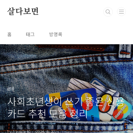
본문 바로가기
살다보면
홈
태그
방명록
금융
사회초년생이 쓰기 좋은 신용
카드 추천 모음 정리
by freelife40
2024. 3. 22.