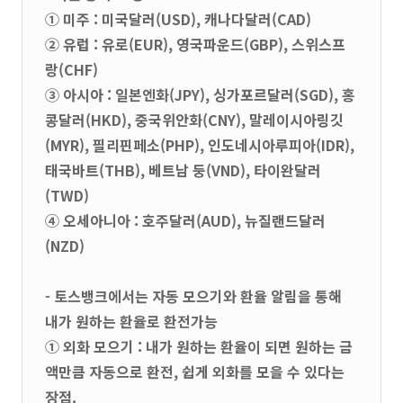
① 미주 : 미국달러(USD), 캐나다달러(CAD)
② 유럽 : 유로(EUR), 영국파운드(GBP), 스위스프
랑(CHF)
③ 아시아 : 일본엔화(JPY), 싱가포르달러(SGD), 홍
콩달러(HKD), 중국위안화(CNY), 말레이시아링깃
(MYR), 필리핀페소(PHP), 인도네시아루피아(IDR),
태국바트(THB), 베트남 둥(VND), 타이완달러
(TWD)
④ 오세아니아 : 호주달러(AUD), 뉴질랜드달러
(NZD)
- 토스뱅크에서는 자동 모으기와 환율 알림을 통해
내가 원하는 환율로 환전가능
① 외화 모으기 : 내가 원하는 환율이 되면 원하는 금
액만큼 자동으로 환전, 쉽게 외화를 모을 수 있다는
장점.