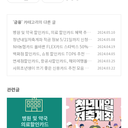
'
금융
' 카테고리의 다른 글
병원 및 약국 할인카드, 의료 할인카드 혜택 추천
2024.05.10
정리
청년내일저축계좌 적금 정보 5/21일까지 신청
2024.05.08
(5)
(1
NH농협카드 올바른 FLEX카드 스타벅스 50%,
2024.04.19
2)
넷플릭스 20% 할인카드
백화점 할인카드, 쇼핑 할인카드 TOP6 추천 정
2024.04.05
(2)
리
면세점할인카드, 항공사할인카드, 해외여행올인
2024.03.25
(4)
원카드 추천 정리
사회초년생이 쓰기 좋은 신용카드 추천 모음 정리
2024.03.22
(8)
(10)
관련글