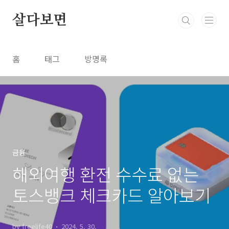
본문 바로가기
살다보면
홈
태그
방명록
금융
해외여행 환전 수수료 없는
토스뱅크 체크카드 알아보기
by freelife40
2024. 5. 30.