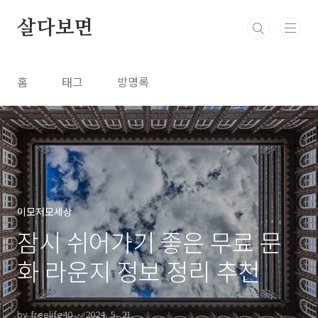
본문 바로가기
살다보면
홈
태그
방명록
이모저모세상
잠시 쉬어가기 좋은 무료 문
화 라운지 정보 정리 추천
by freelife40
2024. 5. 21.