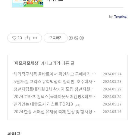
13
구독하기
'
이모저모세상
' 카테고리의 다른 글
해외직구식품 올바로에서 확인하고 구매하기 추
2024.05.24
천 정리
5월25일 코엑스 유학박람회 필리핀, 호주대사관,
2024.05.23
(11)
아일랜드 유학박람회 정리
청년자립토대지원 2차 참가자 모집 청년지원금 1
2024.05.22
(10)
00만원
2024 고카프 킨텍스(국제아웃도어캠핑&레포츠
2024.05.20
(11)
페스티벌) 5/24~26일
인기있는 대출도서 리스트 TOP10
2024.05.17
(12)
(23)
2024 한강 서래섬 유채꽃 축제 일정 및 행사정리
2024.05.16
(11)
관련글