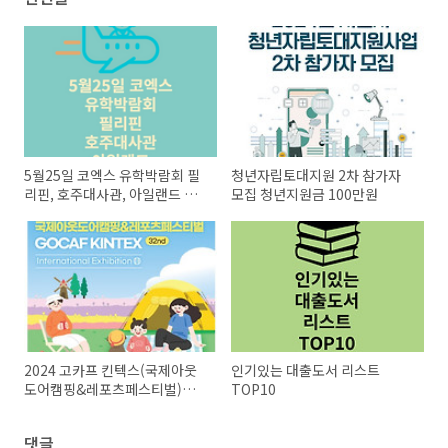
5월25일 코엑스 유학박람회 필
청년자립토대지원 2차 참가자
리핀, 호주대사관, 아일랜드 유
모집 청년지원금 100만원
학박람회 정리
2024 고카프 킨텍스(국제아웃
인기있는 대출도서 리스트
도어캠핑&레포츠페스티벌)
TOP10
5/24~26일
댓글