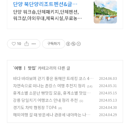
단양 북단양리조트펜션&글램핑
2+1 펜션+글램핑+송어낚시
단양 워크숍,단체패키지,단체펜션,
워크샵,야외무대,체육시설,무료농장
체험,바베큐
10
구독하기
'
여행 ㅣ 맛집
' 카테고리의 다른 글
바다 바라보며 걷기 좋은 동해안 트레킹 코스 4군
2024.06.03
데 추천 정리
자연속으로 떠나는 촌캉스 여행 추천지 정리
2024.05.31
(11)
(14)
휴게소별 소문난 빵맛집 모음, 휴게소별 맛있는
2024.05.15
빵 추천 정리
강릉 당일치기 여행코스 안내 정리 추천
2024.05.13
(1)
(1)
경기도 차박 캠핑장 TOP4
2024.04.30
(4)
해외여행 갈 때 방문세나 관광세 내야하는 나라는
2024.04.29
어디일까?
(3)