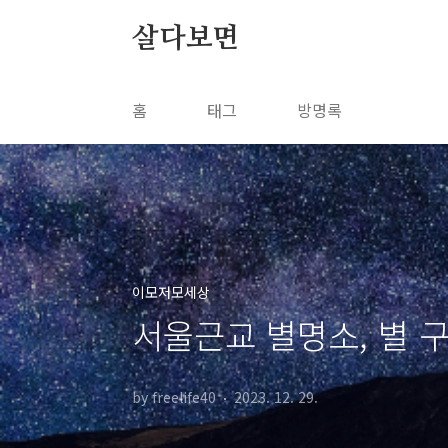
본문 바로가기
살다보면
홈
태그
방명록
이모저모세상
서울근교 별명소, 별 구
by freelife40
2023. 12. 29.