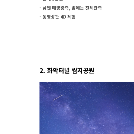
- 낮엔 태양광측, 밤에는 천체관측
- 동영상관 4D 체험
2. 화악터널 쌈지공원