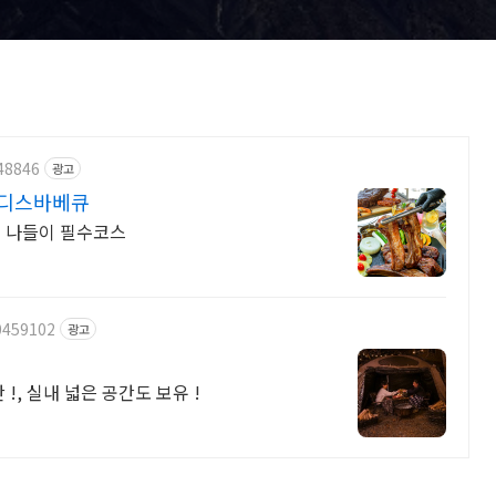
48846
광고
대디스바베큐
족 나들이 필수코스
0459102
광고
!, 실내 넓은 공간도 보유 !