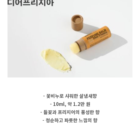
- 꽃비누로 샤워한 살냄새향
- 10ml, 약 1.2만 원
- 들꽃과 프리지어의 풍성한 향
- 청순하고 파릇한 느낌의 향