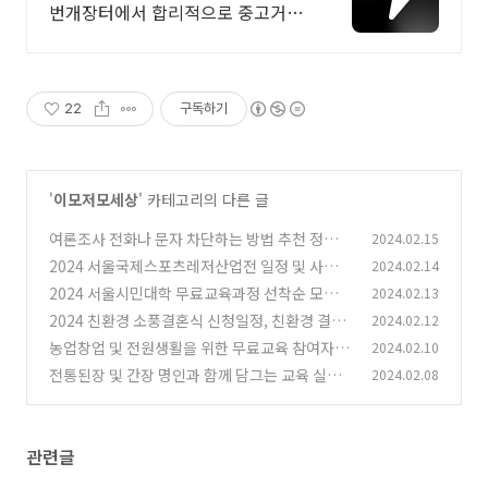
번개장터에서 합리적으로 중고거래
하세요 전국 각지에서 올라오는 전
국구 최다 상품 매일 10만 개 이상의
신규 상품 업로드
22
구독하기
'
이모저모세상
' 카테고리의 다른 글
여론조사 전화나 문자 차단하는 방법 추천 정리
2024.02.15
2024 서울국제스포츠레저산업전 일정 및 사전등
2024.02.14
(2)
록 추천
2024 서울시민대학 무료교육과정 선착순 모집
2024.02.13
(24)
추천
2024 친환경 소풍결혼식 신청일정, 친환경 결혼
2024.02.12
(34)
식 예비부부 모집
농업창업 및 전원생활을 위한 무료교육 참여자 모
2024.02.10
(2)
집 추천
전통된장 및 간장 명인과 함께 담그는 교육 실시,
2024.02.08
(16)
전통된장 참여자 모집
(30)
관련글