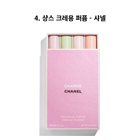
4. 샹스 크레용 퍼퓸 - 샤넬