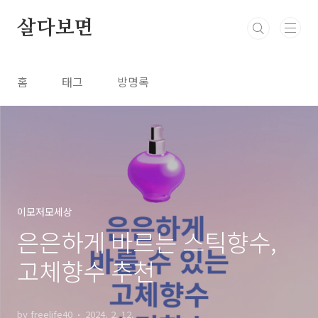
본문 바로가기
살다보면
홈
태그
방명록
이모저모세상
은은하게 바르는 스틱향수,
고체향수 추천
by freelife40
2024. 2. 12.