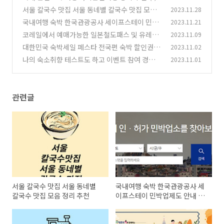
서울 칼국수 맛집 서울 동네별 칼국수 맛집 모음
2023.11.28
정리 추천
국내여행 숙박 한국관광공사 세이프스테이 민박
2023.11.21
(4)
업제도 안내 정리
코레일에서 예매가능한 일본철도패스 및 유레일
2023.11.09
(4)
글로벌패스 정리
대한민국 숙박세일 페스타 전국편 숙박 할인권 정
2023.11.02
(2)
리 추천
나의 숙소취향 테스트도 하고 이벤트 참여 경품받
2023.11.01
(15)
기
(14)
관련글
서울 칼국수 맛집 서울 동네별
국내여행 숙박 한국관광공사 세
칼국수 맛집 모음 정리 추천
이프스테이 민박업제도 안내 정
리