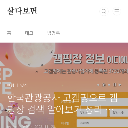
본문 바로가기
살다보면
홈
태그
방명록
여행 ㅣ 맛집
한국관광공사 고캠핑으로 캠
핑장 검색 알아보기 정리 추
천
by freelife40
2023. 11. 20.