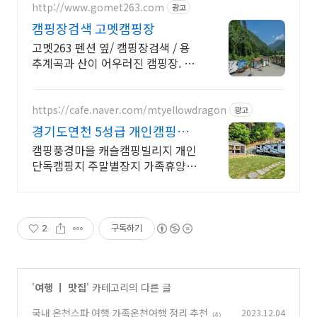
http://www.gomet263.com
광고
캠핑장검색 고멧캠핑장
고멧263 펜션 옆/ 캠핑장검색 / 용
추계곡과 산이 어우러진 캠핑장. 카
라반OK!
https://cafe.naver.com/mtyellowdragon
광고
경기도연천 5성급 개인캠핑장
경기도 연천 개별소유캠핑장
캠핑풍경마을 캐슬캠핑빌리지 개인
단독캠핑지 주말별장지 가족휴양지
개별소유캠핑장 분양 개별캠핑시설
단독캠핑지 주말별장지 가족휴양지
카라반 캠핑카 텐트 농막 별장주택
가능
2
구독하기
'
여행 ㅣ 맛집
' 카테고리의 다른 글
국내 온천스파 여행 가족온천여행 정리 추천
2023.12.04
(4)