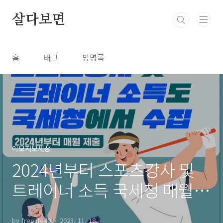
본문 바로가기
살다보면
홈
태그
방명록
이모저모세상
2024년부터 스포츠강사 및
트레이너 소득 국세청 매월
수집 정리
by freelife40
2023. 11. 18.