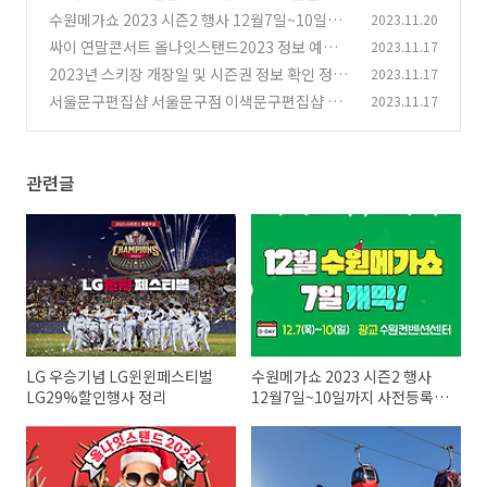
정리
수원메가쇼 2023 시즌2 행사 12월7일~10일까
2023.11.20
(18)
지 사전등록 정리 추천
싸이 연말콘서트 올나잇스탠드2023 정보 예매
2023.11.17
(5)
정리
2023년 스키장 개장일 및 시즌권 정보 확인 정리
2023.11.17
(2)
추천
서울문구편집샵 서울문구점 이색문구편집샵 모
2023.11.17
(4)
음 정리 추천
(9)
관련글
LG 우승기념 LG윈윈페스티벌
수원메가쇼 2023 시즌2 행사
LG29%할인행사 정리
12월7일~10일까지 사전등록
정리 추천