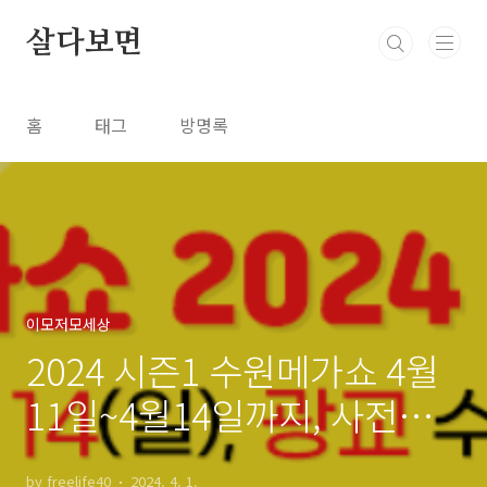
본문 바로가기
살다보면
홈
태그
방명록
이모저모세상
2024 시즌1 수원메가쇼 4월
11일~4월14일까지, 사전등
록 추천
by freelife40
2024. 4. 1.