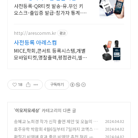
벤트
사전등록-QR티켓 발송-유.무인 키
오스크-출입증 발급-참가자 통계-데
이터 관리, 모바일 및 키오스크 기술
을 이용한 등록시스템으로 참가자에
게 행복한 경험 제공
http://arescomm.kr
광고
사전등록 아레스컴
MICE,학회,콘서트 등록시스템,개별
모바일티켓,명찰출력,평점관리,셀프
현장등록
18
구독하기
'
이모저모세상
' 카테고리의 다른 글
송혜교 노희경 작가 신작 출연 제안 및 오늘의 뉴
2024.04.02
스
호주유학 박람회 4월6일부터 7일까지 코엑스 30
2024.04.02
(9)
7호
환절기 비염에 효과 좋은 비염약 추천 정리
2024.04.02
(20)
(4)