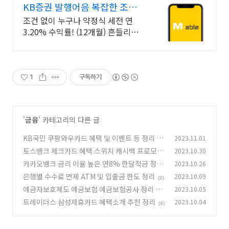
KB증권 발행어음 복잡한 조건
없이 누구나
조건 없이 누구나 약정식 세전 연
3.20% 수익률! (12개월) 흔들리는
시장속에서도 예치만 해도 알아서
쌓이는 KB증권 발행어음!
1
구독하기
'
금융
' 카테고리의 다른 글
KB국민 쿠팡와우카드 혜택 및 이벤트 등 정리 추
2023.11.01
천
토스뱅크 체크카드 혜택 스위치 캐시백 프로모션
2023.10.30
(2)
정리 추천
카카오뱅크 금리 이율 높은 연8% 한달적금 정리
2023.10.26
(10)
추천
은행별 수수료 면제 ATM 및 입출금 한도 정리
2023.10.09
(12)
(2)
예금자보호제도 예금보험 예금보험공사 정리 추
2023.10.05
천
트레이더스 삼성제휴카드 혜택소개 추천 정리
2023.10.04
(4)
(4)