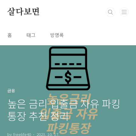
본문 바로가기
살다보면
홈
태그
방명록
금융
높은 금리 입출금 자유 파킹
통장 추천 정리
by freelife40
2023. 10. 17.