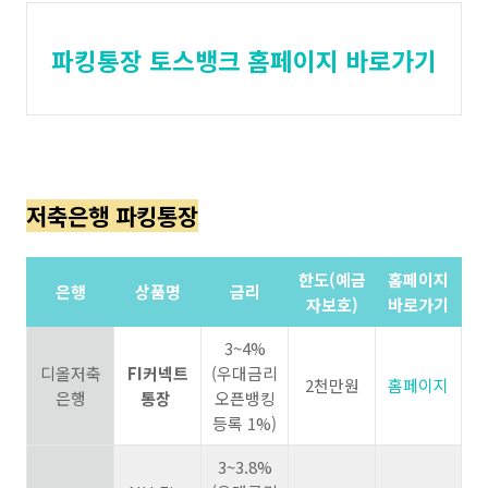
파킹통장 토스뱅크 홈페이지 바로가기
저축은행 파킹통장
한도(예금
홈페이지
은행
상품명
금리
자보호)
바로가기
3~4%
디올저축
FI커넥트
(우대금리
2천만원
홈페이지
은행
통장
오픈뱅킹
등록 1%)
3~3.8%