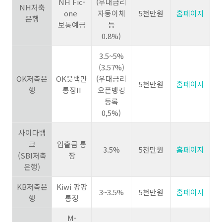
NH Fic-
(우대금리
NH저축
one
자동이체
5천만원
홈페이지
은행
보통예금
등
0.8%)
3.5~5%
(3.57%)
OK저축은
OK읏백만
(우대금리
5천만원
홈페이지
행
통장II
오픈뱅킹
등록
0,5%)
사이다뱅
크
입출금 통
3.5%
5천만원
홈페이지
(SBI저축
장
은행)
KB저축은
Kiwi 팡팡
3~3.5%
5천만원
홈페이지
행
통장
M-