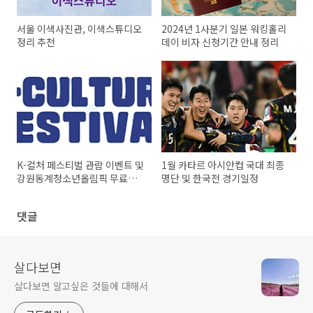
서울 이색사진관, 이색스튜디오
2024년 1사분기 일본 워킹홀리
정리 추천
데이 비자 신청기간 안내 정리
K-컬처 페스티벌 관람 이벤트 및
1월 카타르 아시안컵 국대 최종
강원동계청소년올림픽 무료예
명단 및 한국전 경기일정
매
댓글
살다보면
살다보면 알고싶은 것들에 대해서