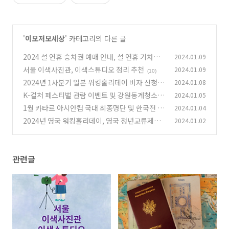
'
이모저모세상
' 카테고리의 다른 글
2024 설 연휴 승차권 예매 안내, 설 연휴 기차표
2024.01.09
예매 일정 정리
서울 이색사진관, 이색스튜디오 정리 추천
2024.01.09
(26)
(10)
2024년 1사분기 일본 워킹홀리데이 비자 신청기
2024.01.08
간 안내 정리
K-컬처 페스티벌 관람 이벤트 및 강원동계청소년
2024.01.05
(8)
올림픽 무료예매
1월 카타르 아시안컵 국대 최종명단 및 한국전 경
2024.01.04
(14)
기일정
2024년 영국 워킹홀리데이, 영국 청년교류제도
2024.01.02
(20)
신청 정보 정리 추천
(14)
관련글