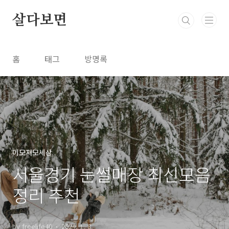
본문 바로가기
살다보면
홈
태그
방명록
이모저모세상
서울경기 눈썰매장 최신모음
정리 추천
by freelife40
2024. 1. 8.