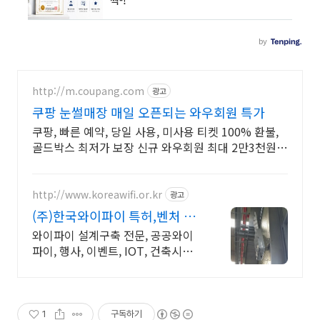
http://m.coupang.com
광고
쿠팡 눈썰매장 매일 오픈되는 와우회원 특가
쿠팡, 빠른 예약, 당일 사용, 미사용 티켓 100% 환불,
골드박스 최저가 보장 신규 와우회원 최대 2만3천원
쿠폰팩+5% 추가적립 혜택! 여행도 이제 쿠팡에서!
http://www.koreawifi.or.kr
광고
(주)한국와이파이 특허,벤처 빠
른상담 가능
와이파이 설계구축 전문, 공공와이
파이, 행사, 이벤트, IOT, 건축시설
어디서나 끊김없이! 와이파이특허
보유, 다양한 시공경험을 가진 전문
성있는 기업
1
구독하기