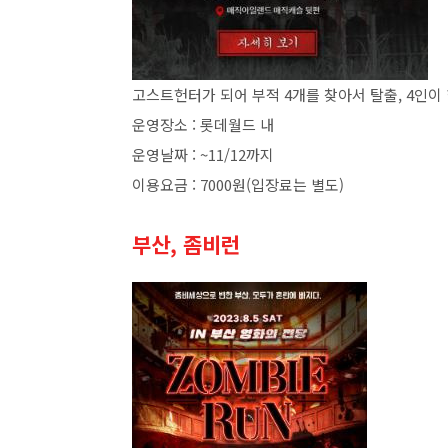
고스트헌터가 되어 부적 4개를 찾아서 탈출, 4인이 
운영장소 : 롯데월드 내
운영날짜 : ~11/12까지
이용요금 : 7000원(입장료는 별도)
부산, 좀비런