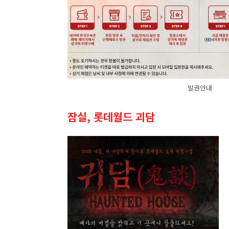
발권안내
잠실, 롯데월드 괴담