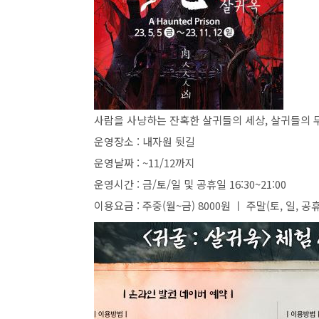
사람을 사냥하는 잔혹한 살귀들의 세상, 살귀들의 
운영장소 : 내자원 뒷길
운영날짜 : ~11/12까지
운영시간 : 금/토/일 및 공휴일 16:30~21:00
이용요금 : 주중(월~금) 8000원 ㅣ 주말(토, 일, 