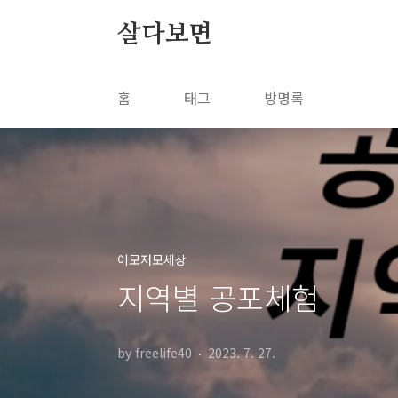
본문 바로가기
살다보면
홈
태그
방명록
이모저모세상
지역별 공포체험
by freelife40
2023. 7. 27.