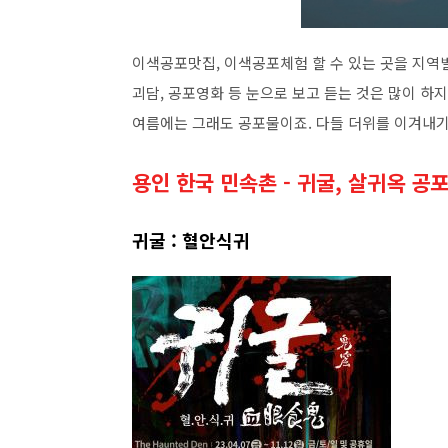
이색공포맛집, 이색공포체험 할 수 있는 곳을 지역
괴담, 공포영화 등 눈으로 보고 듣는 것은 많이 하
여름에는 그래도 공포물이죠. 다들 더위를 이겨내기
용인 한국 민속촌 - 귀굴, 살귀옥 공
귀굴 : 혈안식귀