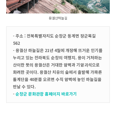
용궐산하늘길
- 주소 : 전북특별자치도 순창군 동계면 장군목길
562
- 용궐산 하늘길은 21년 4월에 개장해 뜨거운 인기를
누리고 있는 전라북도 순창의 여행지. 용이 거처하는
산이란 뜻의 용궐산은 거대한 암벽과 기암괴석으로
화려한 곳이다. 용궐산 치유의 숲에서 출발해 가파른
돌계단을 40분쯤 오르면 수직 암벽에 놓인 하늘길을
만날 수 있다.
-
순창군 문화관광 홈페이지 바로가기