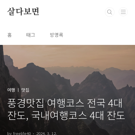
본문 바로가기
살다보면
홈
태그
방명록
여행 ㅣ 맛집
풍경맛집 여행코스 전국 4대
잔도, 국내여행코스 4대 잔도
by freelife40
2024. 3. 12.