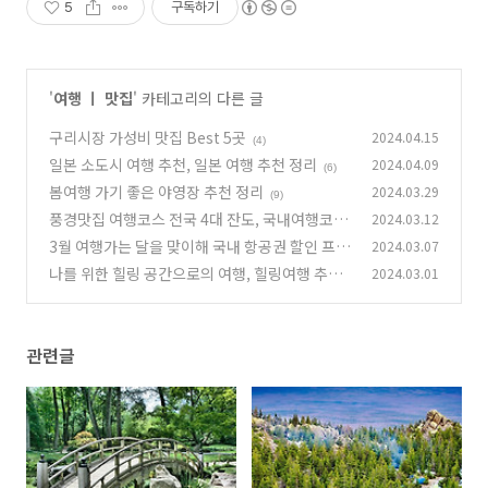
5
구독하기
'
여행 ㅣ 맛집
' 카테고리의 다른 글
구리시장 가성비 맛집 Best 5곳
2024.04.15
(4)
일본 소도시 여행 추천, 일본 여행 추천 정리
2024.04.09
(6)
봄여행 가기 좋은 야영장 추천 정리
2024.03.29
(9)
풍경맛집 여행코스 전국 4대 잔도, 국내여행코스
2024.03.12
4대 잔도
3월 여행가는 달을 맞이해 국내 항공권 할인 프로
2024.03.07
(10)
모션 진행중
나를 위한 힐링 공간으로의 여행, 힐링여행 추천
2024.03.01
(20)
장소 정리
(14)
관련글