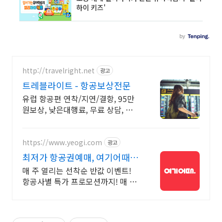
http://travelright.net
광고
트레블라이트 - 항공보상전문
유럽 항공편 연착/지연/결항, 95만
원보상, 낮은대행료, 무료 상담, 착수
금 무료
https://www.yeogi.com
광고
최저가 항공권예매, 여기어때 항
공+숙소 묶음 할인 혜택
매 주 열리는 선착순 반값 이벤트!
항공사별 특가 프로모션까지! 매 주
쏟아지는 다양한 혜택! 앱으로 알림
받고 똑똑하게 항공권 예매하기