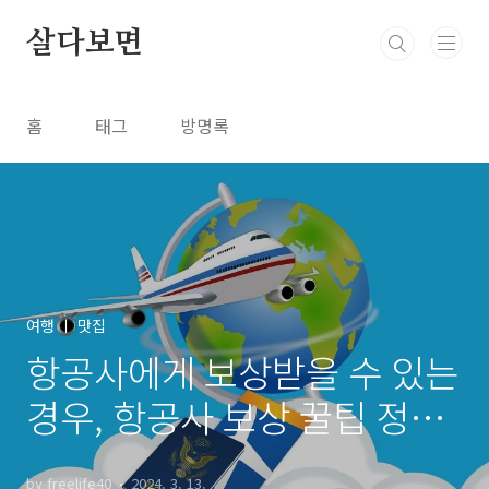
본문 바로가기
살다보면
홈
태그
방명록
여행 ㅣ 맛집
항공사에게 보상받을 수 있는
경우, 항공사 보상 꿀팁 정리
추천
by freelife40
2024. 3. 13.