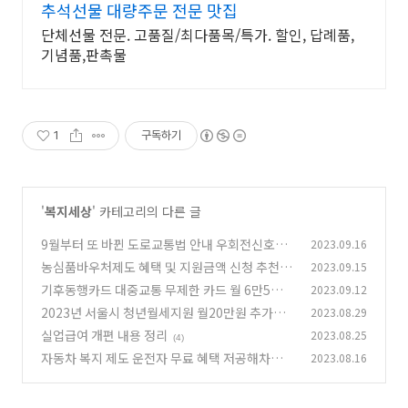
추석선물 대량주문 전문 맛집
단체선물 전문. 고품질/최다품목/특가. 할인, 답례품,
기념품,판촉물
1
구독하기
'
복지세상
' 카테고리의 다른 글
9월부터 또 바뀐 도로교통법 안내 우회전신호등
2023.09.16
및 고속도로지정차로
농심품바우처제도 혜택 및 지원금액 신청 추천 정
2023.09.15
(0)
리
기후동행카드 대중교통 무제한 카드 월 6만5천원
2023.09.12
(16)
추천 정리
2023년 서울시 청년월세지원 월20만원 추가모
2023.08.29
(2)
집 정리
실업급여 개편 내용 정리
2023.08.25
(2)
(4)
자동차 복지 제도 운전자 무료 혜택 저공해차량
2023.08.16
(18)