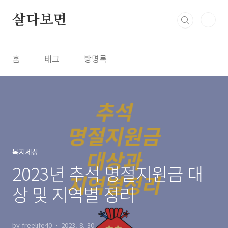
본문 바로가기
살다보면
홈
태그
방명록
복지세상
2023년 추석 명절지원금 대
상 및 지역별 정리
by freelife40
2023. 8. 30.