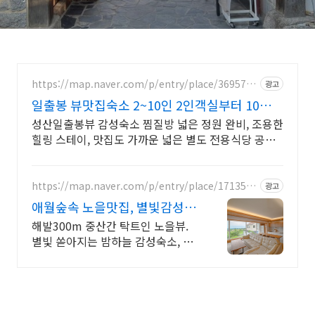
https://map.naver.com/p/entry/place/3695773
광고
9
일출봉 뷰맛집숙소 2~10인 2인객실부터 10인객
실 구성
성산일출봉뷰 감성숙소 찜질방 넓은 정원 완비, 조용한
힐링 스테이, 맛집도 가까운 넓은 별도 전용식당 공간,
올레길2코스 바로 옆, 트레킹후 힐링에 좋은 숙소
https://map.naver.com/p/entry/place/1713550
광고
448
애월숲속 노을맛집, 별빛감성 아
기용품 완벽구비, 대가족
해발300m 중산간 탁트인 노을뷰.
별빛 쏟아지는 밤하늘 감성숙소, 호
텔급청결도 최대 14인 복층 독채, 5
개의 침대와 넓은 다이닝룸으로 프
라이빗한 대가족 여행