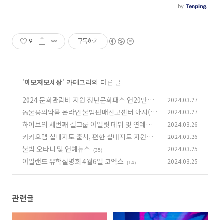
9
구독하기
'
이모저모세상
' 카테고리의 다른 글
2024 문화관람비 지원 청년문화패스 연20만원
2024.03.27
신청하세요.
동물용의약품 온라인 불법판매신고센터 아지(A
2024.03.27
(17)
Z)트 정리
하이브의 세번째 걸그룹 아일릿 데뷔 및 연예뉴스
2024.03.26
(4)
카카오맵 실내지도 출시, 편한 실내지도 지원서
2024.03.26
(16)
비스 및 사용방법
불법 오타니 및 연예뉴스
2024.03.25
(6)
(35)
아일랜드 유학설명회 4월6일 코엑스
2024.03.25
(14)
관련글