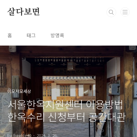
본문 바로가기
살다보면
홈
태그
방명록
이모저모세상
서울한옥지원센터 이용방법
한옥수리 신청부터 공간대관
by freelife40
2024. 3. 26.