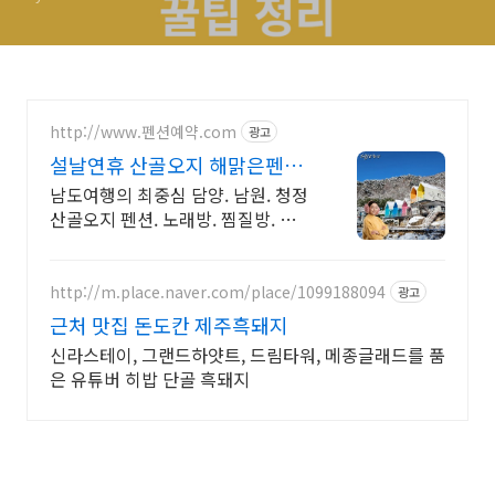
http://www.펜션예약.com
광고
설날연휴 산골오지 해맑은펜션
오직 1팀에게만 독채 리조트
남도여행의 최중심 담양. 남원. 청정
산골오지 펜션. 노래방. 찜질방. 조식
가능
http://m.place.naver.com/place/1099188094
광고
근처 맛집 돈도칸 제주흑돼지
신라스테이, 그랜드하얏트, 드림타워, 메종글래드를 품
은 유튜버 히밥 단골 흑돼지