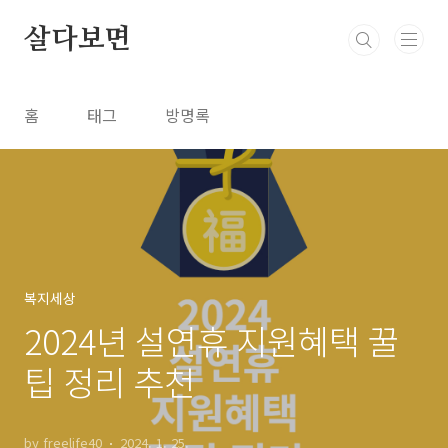
본문 바로가기
살다보면
홈
태그
방명록
복지세상
2024년 설연휴 지원혜택 꿀
팁 정리 추천
by freelife40
2024. 1. 25.