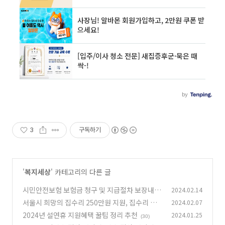
3
구독하기
'
복지세상
' 카테고리의 다른 글
시민안전보험 보험금 청구 및 지급절차 보장내용
2024.02.14
정리
서울시 희망의 집수리 250만원 지원, 집수리 사
2024.02.07
(8)
업 참여 600가구
2024년 설연휴 지원혜택 꿀팁 정리 추천
2024.01.25
(26)
(30)