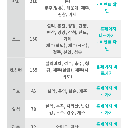
한화
210
톤)
- 이벤트 확
경주(담톤), 해운대, 제주,
인
평창, 거제
설악, 홍천, 양평, 단양,
- 홈페이지
변산, 양양, 삼척, 진도,
바로가기
소노
150
거제
- 이벤트 확
제주(함덕), 제주(표선),
인
경주, 천안, 청송
설악비치, 경주, 충주, 청
홈페이지 바
켄싱턴
155
평, 제주(한림), 제주(서
로가기
귀포)
홈페이지 바
금호
45
설악, 통영, 화순, 제주
로가기
설악, 부곡, 지리산, 남한
홈페이지 바
일성
78
강, 무주, 경주, 제주
로가기
홈페이지 바
리솜
32
안면도, 덕산