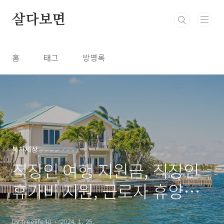
본문 바로가기
살다보면
홈
태그
방명록
복지세상
직장인 여행 지원금, 직장인
휴가비 지원, 근로자 휴양콘
도 정리 추천
by freelife40
2024. 1. 25.