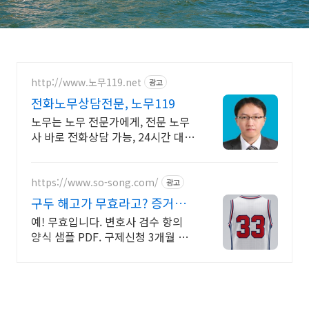
http://www.노무119.net
광고
전화노무상담전문, 노무119
노무는 노무 전문가에게, 전문 노무
사 바로 전화상담 가능, 24시간 대기
중.
https://www.so-song.com/
광고
구두 해고가 무효라고? 증거신
청 11만 소장 33만
예! 무효입니다. 변호사 검수 항의
양식 샘플 PDF. 구제신청 3개월 안
에. 서면 종류별로 금액이 정해져 있
습니다. 사건 규모에 따라 달라지지
않습니다