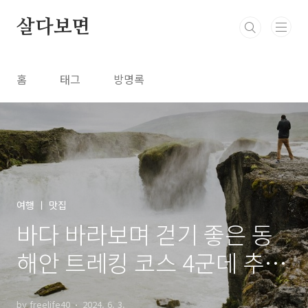
본문 바로가기
살다보면
홈
태그
방명록
여행 ㅣ 맛집
바다 바라보며 걷기 좋은 동
해안 트레킹 코스 4군데 추천
정리
by freelife40
2024. 6. 3.