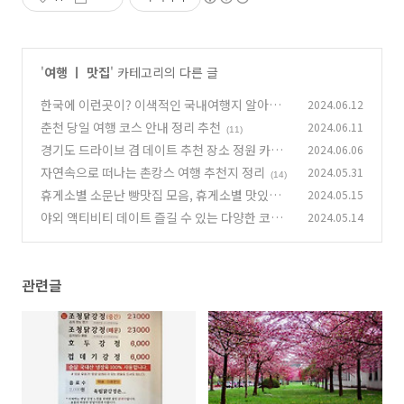
'
여행 ㅣ 맛집
' 카테고리의 다른 글
한국에 이런곳이? 이색적인 국내여행지 알아보
2024.06.12
세요
춘천 당일 여행 코스 안내 정리 추천
2024.06.11
(7)
(11)
경기도 드라이브 겸 데이트 추천 장소 정원 카페
2024.06.06
추천
자연속으로 떠나는 촌캉스 여행 추천지 정리
2024.05.31
(21)
(14)
휴게소별 소문난 빵맛집 모음, 휴게소별 맛있는
2024.05.15
빵 추천 정리
야외 액티비티 데이트 즐길 수 있는 다양한 코스
2024.05.14
(1)
안내 정리 추천
(10)
관련글