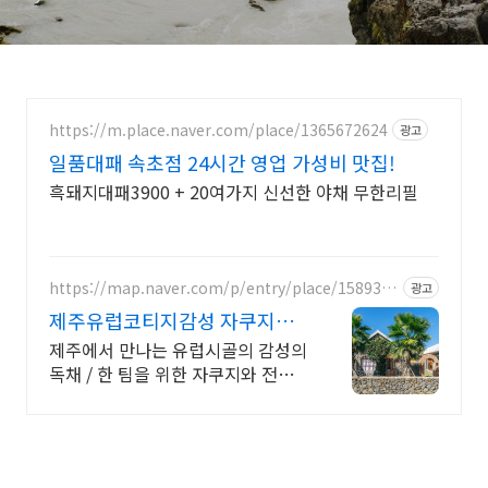
https://m.place.naver.com/place/1365672624
광고
일품대패 속초점 24시간 영업 가성비 맛집!
흑돼지대패3900 + 20여가지 신선한 야채 무한리필
https://map.naver.com/p/entry/place/1589368
광고
656
제주유럽코티지감성 자쿠지독
채 프라이빗 제주여행, 유럽감성
제주에서 만나는 유럽시골의 감성의
독채 / 한 팀을 위한 자쿠지와 전용
온실바베큐 모두 다른 다양한 유럽
감성의 제주독채에서 즐기는 프라이
빗 자쿠지와 전용온실바베큐