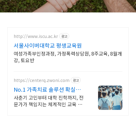
http://www.iscu.ac.kr
광고
서울사이버대학교 평생교육원
여성가족부인정과정, 가정폭력상담원, 8주교육, 8월개
강, 토요반
https://centerq.zwoni.com
광고
No.1 가족치료 솔루션 확실한
변화와 성장
사춘기 고민부터 대학 진학까지, 전
문가가 책임지는 체계적인 교육 프
로그램! 인성부터 입시까지 맞춤 해
결책 제공