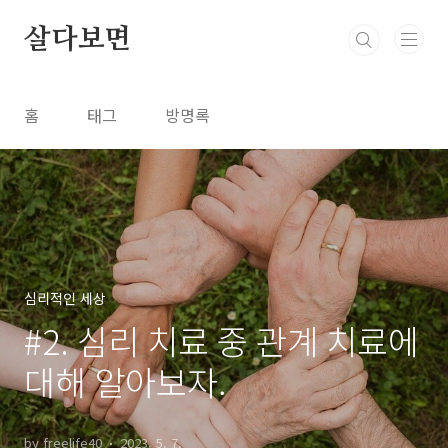
본문 바로가기
살다보면
홈
태그
방명록
심리적인 세상
#2. 심리 치료 중 관계 치료에
대해 알아보자.
by freelife40
2023. 5. 7.