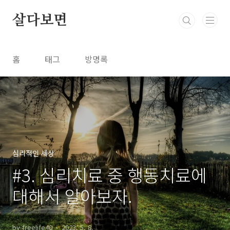
본문 바로가기
살다보면
홈
태그
방명록
심리적인 세상
#3. 심리치료 중 행동치료에
대해서 알아보자.
by freelife40
2023. 5. 8.