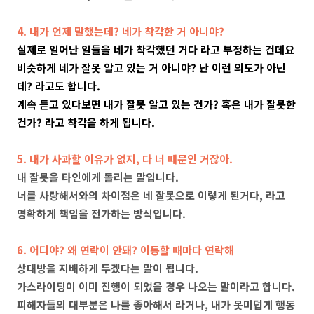
4. 내가 언제 말했는데? 네가 착각한 거 아니야?
실제로 일어난 일들을 네가 착각했던 거다 라고 부정하는 건데요
비슷하게 네가 잘못 알고 있는 거 아니야? 난 이런 의도가 아닌
데? 라고도 합니다.
계속 듣고 있다보면 내가 잘못 알고 있는 건가? 혹은 내가 잘못한
건가? 라고 착각을 하게 됩니다.
5. 내가 사과할 이유가 없지, 다 너 때문인 거잖아.
내 잘못을 타인에게 돌리는 말입니다.
너를 사랑해서와의 차이점은 네 잘못으로 이렇게 된거다, 라고
명확하게 책임을 전가하는 방식입니다.
6. 어디야? 왜 연락이 안돼? 이동할 때마다 연락해
상대방을 지배하게 두겠다는 말이 됩니다.
가스라이팅이 이미 진행이 되었을 경우 나오는 말이라고 합니다.
피해자들의 대부분은 나를 좋아해서 라거나, 내가 못미덥게 행동