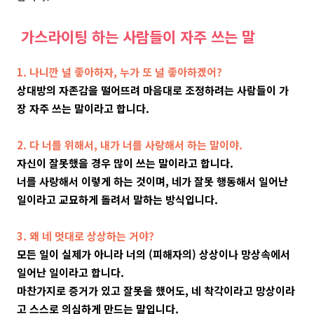
가스라이팅 하는 사람들이 자주 쓰는 말
1. 나니깐 널 좋아하자, 누가 또 널 좋아하겠어?
상대방의 자존감을 떨어뜨려 마음대로 조정하려는 사람들이 가
장 자주 쓰는 말이라고 합니다.
2. 다 너를 위해서, 내가 너를 사랑해서 하는 말이야.
자신이 잘못했을 경우 많이 쓰는 말이라고 합니다.
너를 사랑해서 이렇게 하는 것이며, 네가 잘못 행동해서 일어난
일이라고 교묘하게 돌려서 말하는 방식입니다.
3. 왜 네 멋대로 상상하는 거야?
모든 일이 실제가 아니라 너의 (피해자의) 상상이나 망상속에서
일어난 일이라고 합니다.
마찬가지로 증거가 있고 잘못을 했어도, 네 착각이라고 망상이라
고 스스로 의심하게 만드는 말입니다.