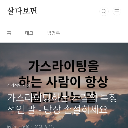
본문 바로가기
살다보면
홈
태그
방명록
심리적인 세상
가스라이팅하는 사람의 특징
적인 말 - 당장 손절하세요
by freelife40
2023. 8. 11.