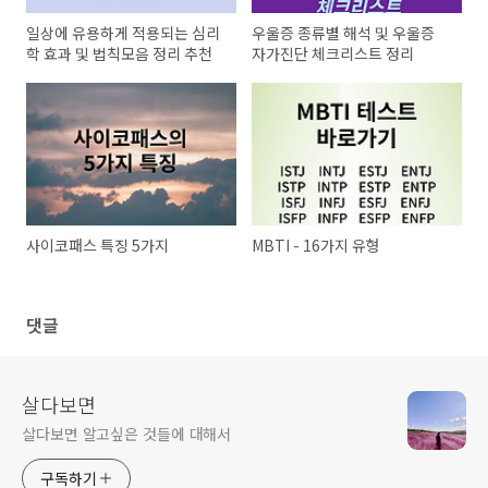
일상에 유용하게 적용되는 심리
우울증 종류별 해석 및 우울증
학 효과 및 법칙모음 정리 추천
자가진단 체크리스트 정리
사이코패스 특징 5가지
MBTI - 16가지 유형
댓글
살다보면
살다보면 알고싶은 것들에 대해서
구독하기