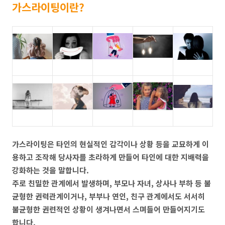
가스라이팅이란?
가스라이팅은 타인의 현실적인 감각이나 상황 등을 교묘하게 이
용하고 조작해 당사자를 초라하게 만들어 타인에 대한 지배력을
강화하는 것을 말합니다.
주로 친밀한 관계에서 발생하며, 부모나 자녀, 상사나 부하 등 불
균형한 권력관계이거나, 부부나 연인, 친구 관계에서도 서서히
불균형한 권련적인 상황이 생겨나면서 스며들어 만들어지기도
합니다.