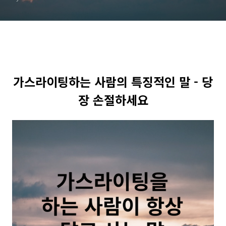
가스라이팅하는 사람의 특징적인 말 - 당
장 손절하세요