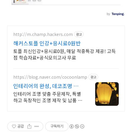
http://m.champ.hackers.com
광고
해커스토플 인강+응시료0원반
토플 최신인강+응시료0원, 매달 적중특강 제공! 고득
점 학습자료+공식모의고사 무료
https://blog.naver.com/cocoonlamp
광고
인테리어의 완성, 데코조명 주문
제작/대량제작 맞춤상담
인테리어 조명 맞춤 주문제작, 특별
하고 독창적인 조명 제작 및 납품 가
능!
공감
구독하기