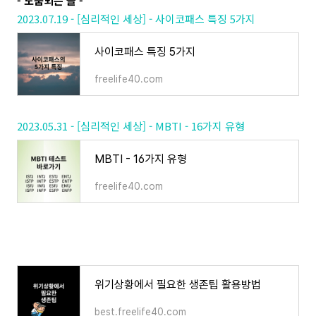
- 도움되는 글 -
2023.07.19 - [심리적인 세상] - 사이코패스 특징 5가지
사이코패스 특징 5가지
freelife40.com
2023.05.31 - [심리적인 세상] - MBTI - 16가지 유형
MBTI - 16가지 유형
freelife40.com
위기상황에서 필요한 생존팁 활용방법
best.freelife40.com