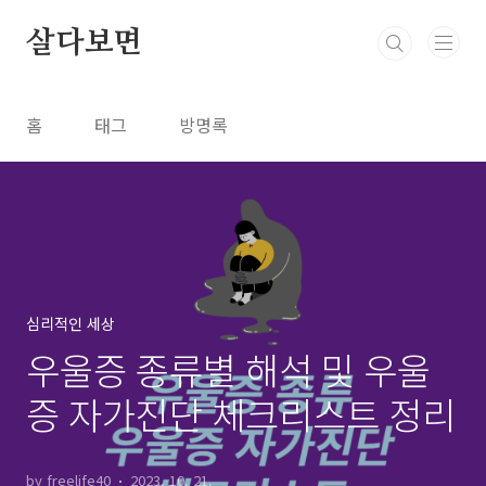
본문 바로가기
살다보면
홈
태그
방명록
심리적인 세상
우울증 종류별 해석 및 우울
증 자가진단 체크리스트 정리
by freelife40
2023. 10. 21.