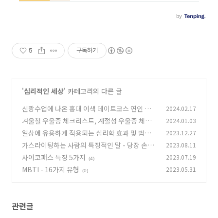
5
구독하기
'
심리적인 세상
' 카테고리의 다른 글
신랑수업에 나온 홍대 이색 데이트코스 연인 심리
2024.02.17
체험 전시관 이용안내
겨울철 우울증 체크리스트, 계절성 우울증 체크
2024.01.03
(47)
사항 주의 정리
일상에 유용하게 적용되는 심리학 효과 및 법칙모
2023.12.27
(28)
음 정리 추천
가스라이팅하는 사람의 특징적인 말 - 당장 손절
2023.08.11
(4)
하세요
사이코패스 특징 5가지
2023.07.19
(0)
(4)
MBTI - 16가지 유형
2023.05.31
(0)
관련글