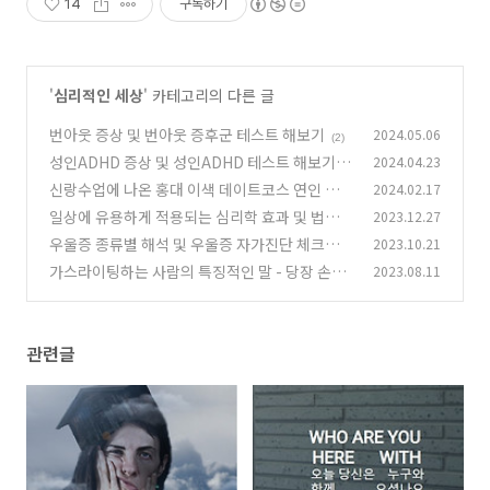
14
구독하기
'
심리적인 세상
' 카테고리의 다른 글
번아웃 증상 및 번아웃 증후군 테스트 해보기
2024.05.06
(2)
성인ADHD 증상 및 성인ADHD 테스트 해보기 정
2024.04.23
리 추천
신랑수업에 나온 홍대 이색 데이트코스 연인 심리
2024.02.17
(3)
체험 전시관 이용안내
일상에 유용하게 적용되는 심리학 효과 및 법칙모
2023.12.27
(47)
음 정리 추천
우울증 종류별 해석 및 우울증 자가진단 체크리스
2023.10.21
(4)
트 정리
가스라이팅하는 사람의 특징적인 말 - 당장 손절
2023.08.11
(12)
하세요
(0)
관련글