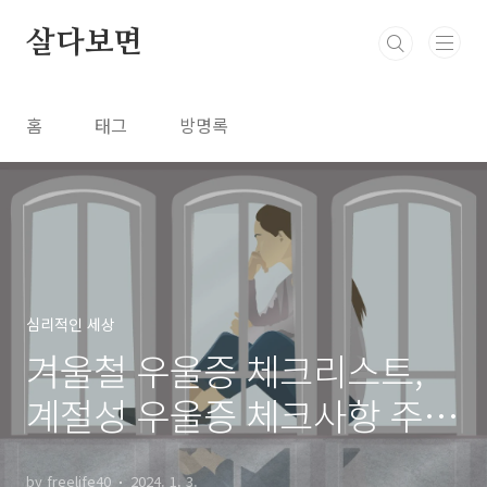
본문 바로가기
살다보면
홈
태그
방명록
심리적인 세상
겨울철 우울증 체크리스트,
계절성 우울증 체크사항 주의
정리
by freelife40
2024. 1. 3.